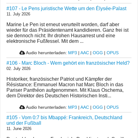
#107 - Le Pens juristische Wette um den Élysée-Palast
11. July 2026
Marine Le Pen ist erneut verurteilt worden, darf aber
wieder für das Präsidentenamt kandidieren. Ganz frei ist
sie dennoch nicht: Ihr drohen Hausarrest und eine
elektronische Fußfessel. Mit dem ...
Audio herunterladen:
MP3
|
AAC
|
OGG
|
OPUS
#106 - Marc Bloch - Wem gehört ein französischer Held?
02. July 2026
Historiker, französischer Patriot und Kämpfer der
Résistance: Emmanuel Macron hat Marc Bloch in das
Pariser Panthéon aufgenommen. Mit Klaus Oschema,
dem Direktor des Deutschen Historischen Insti...
Audio herunterladen:
MP3
|
AAC
|
OGG
|
OPUS
#105 - Vom 0:7 bis Mbappé: Frankreich, Deutschland
und der Fußball
11. June 2026