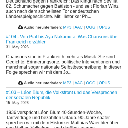
Deutschland gegen Frankreich: Das klingt nach Sevilla
82, Schumacher gegen Battiston - und seit Florian Wirtz
auch nach dem schnellsten Tor der deutschen
Länderspielgeschichte. Mit Historiker Ph...
Audio herunterladen:
MP3
|
AAC
|
OGG
|
OPUS
#104 - Von Piaf bis Aya Nakamura: Was Chansons über
Frankreich erzählen
31. May 2026
Chansons sind in Frankreich mehr als Musik: Sie sind
Gedichte, Erinnerungsorte, politische Interventionen und
manchmal sogar nationale Selbstbeschreibung. In dieser
Folge sprechen wir mit dem Jo...
Audio herunterladen:
MP3
|
AAC
|
OGG
|
OPUS
#103 – Léon Blum, die Volksfront und das Versprechen
der sozialen Republik
15. May 2026
1936 verspricht Léon Blum 40-Stunden-Woche,
Tarifverträge und bezahlten Urlaub. 90 Jahre später
sprechen wir mit dem Historiker Matthias Waechter über
den Mythos Volksfront - und darüber, warum ...